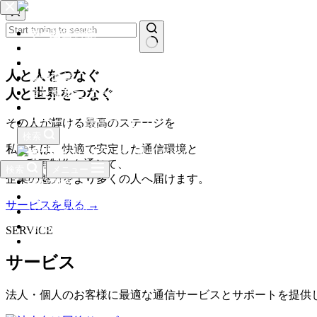
株式会社インテック
コ
ン
SNS動画制作
サービス一覧
テ
お問い合わせ
コラム
ン
結
お知らせ
お知らせ
ツ
人と人をつなぐ
果
コラム
採用情報
へ
な
人と世界をつなぐ
コンサルティング
会社概要
ス
し
サービス
お問い合わせ
キ
サポート・保守サービス
その人が輝ける最高のステージを
ッ
検索
プライバシーポリシー
プ
私たちは、快適で安定した通信環境と
ホーム
株式会社インテック
SNS動画制作を通じて、
代表挨拶
検索
メニュー
企業の魅力をより多くの人へ届けます。
会社概要
個人向け回線サービス
サービスを見る
→
応募・お問い合わせ
採用情報
SERVICE
法人向け回線サービス
サービス
法人・個人のお客様に最適な通信サービスとサポートを提供